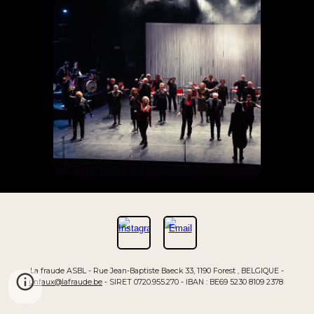
La fraude ASBL - Rue Jean-Baptiste Baeck 33, 1190 Forest , BELGIQUE -
unfaux@lafraude.be
- SIRET 0720.955.270 - IBAN : BE69 5230 8109 2378