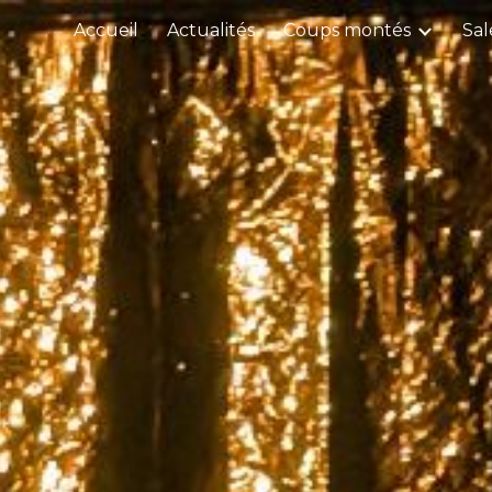
Accueil
Actualités
Coups montés
Sal
ip to main content
Skip to navigat