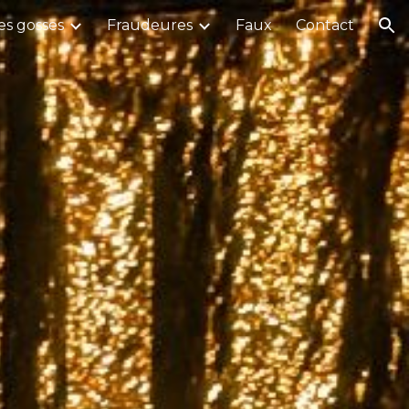
es gosses
Fraudeures
Faux
Contact
ion