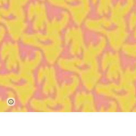
Page
Report abuse
updated
Drop'la baston, une émission Rap / Hip-ho
19h15 à 21h sur la
RUN
88.1 MHz FM (